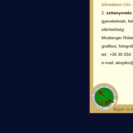
bővebben
klikk
2.
szitanyomás
gyerekeknek, fe
elérhetőség:
Mosberger Róbe
grafikus, fotográ
tel.: +36 30 254
e-mail: akopiko