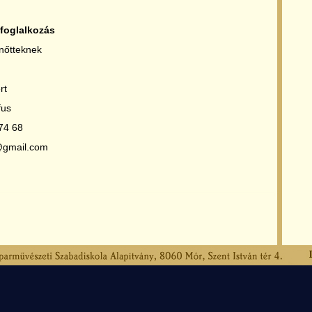
 foglalkozás
lnőtteknek
rt
fus
 74 68
@gmail.com