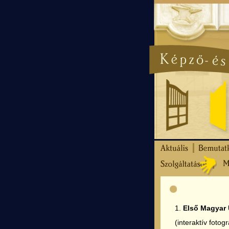
1.
Első Magyar 
(interaktív foto