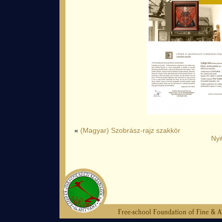
«
(Magyar) Szobrász-rajz szakkör
Nyi