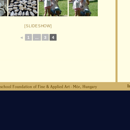
[SLIDESHOW]
◄
1
...
3
4