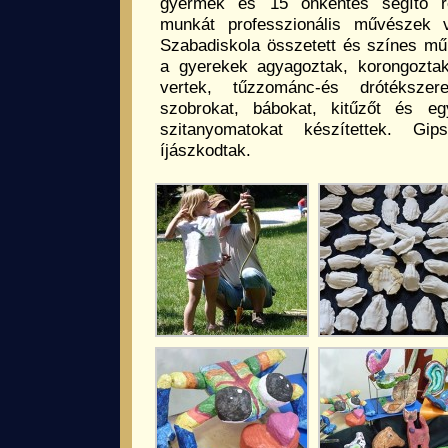
gyermek és 15 önkéntes segítő ré
munkát professzionális művészek 
Szabadiskola összetett és színes műh
a gyerekek agyagoztak, korongoztak,
vertek, tűzzománc-és drótékszere
szobrokat, bábokat, kitűzőt és eg
szitanyomatokat készítettek. Gips
íjászkodtak.