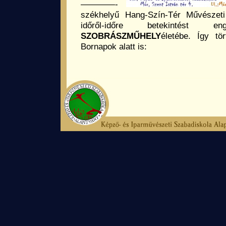
————-
székhelyű Hang-Szín-Tér Művészeti
időről-időre betekinté
SZOBRÁSZMŰHELY
életébe. Így tö
Bornapok alatt is: