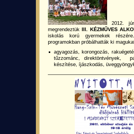
2012. jú
megrendeztük
III. KÉZMŰVES
ALKO
iskolás korú gyermekek részé
programokban próbálhatták ki magukat
agyagozás, korongozás, rakuégeté
tűzzománc, direktöntvények, p
készítése, íjászkodás, üveggyöngyk
————————————————