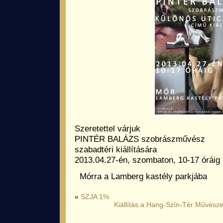
Szeretettel várjuk
PINTÉR BALÁZS szobrászművész
szabadtéri kiállítására
2013.04.27-én, szombaton, 10-17 óráig
Mórra a Lamberg kastély parkjába
«
SZJA 1%
Kiállítás a Hang-Szín-Tér Művészet