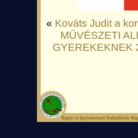
«
Kováts Judit a ko
MŰVÉSZETI A
GYEREKEKNEK 20