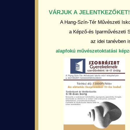
VÁRJUK A JELENTKEZŐKET!
A Hang-Szín-Tér Művészeti Isko
a Képző-és Iparművészeti 
az idei tanévben i
alapfokú művészetoktatási képz