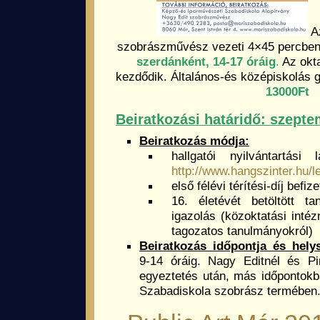
Az
szobrászművész vezeti 4×45 percben,
szerdánként, 14-17 óráig
.
Az okt
kezdődik. Általános-és középiskolás
13000Ft
Beiratkozási határidő: szepte
Beiratkozás módja:
hallgatói nyilvántartási l
http://www.hangszinter.hu/
első félévi térítési-díj befiz
16. életévét betöltött tan
igazolás (közoktatási intéz
tagozatos tanulmányokról)
Beiratkozás időpontja és hely
9-14 óráig. Nagy Editnél és Pi
egyeztetés után, más időpontok
Szabadiskola szobrász termében