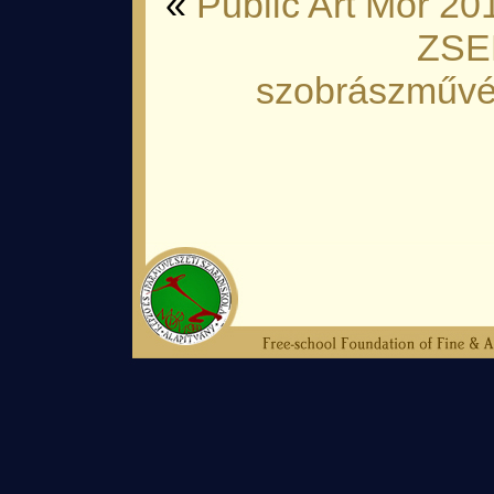
«
Public Art Mór 20
ZSE
szobrászművés