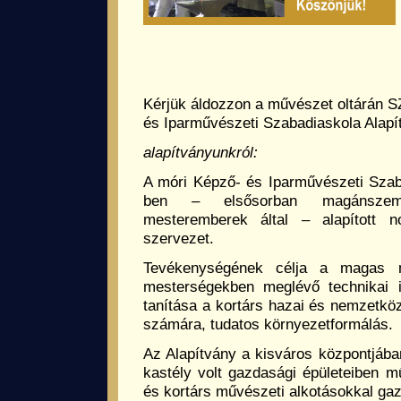
Kérjük áldozzon a művészet oltárán S
és Iparművészeti Szabadiaskola Alapí
alapítványunkról:
A móri Képző- és Iparművészeti Szab
ben – elsősorban magánszem
mesteremberek által – alapított no
szervezet.
Tevékenységének célja a magas 
mesterségekben meglévő technikai i
tanítása a kortárs hazai és nemzetköz
számára, tudatos környezetformálás.
Az Alapítvány a kisváros központjáb
kastély volt gazdasági épületeiben m
és kortárs művészeti alkotásokkal gaz