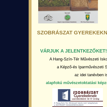
SZOBRÁSZAT GYEREKEK
VÁRJUK A JELENTKEZŐKET!
A Hang-Szín-Tér Művészeti Isko
a Képző-és Iparművészeti 
az idei tanévben i
alapfokú művészetoktatási képz