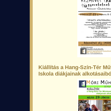
Kiállítás a Hang-Szín-Tér Mű
Iskola diákjainak alkotásaibó