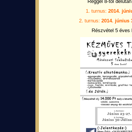
Reggel 8-tól délután 
1. turnus:
2014. júni
2. turnus:
2014. június 3
Részvétel 5 éves k