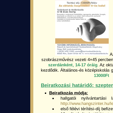
Az
szobrászművész vezeti 4×45 percben,
szerdánként, 14-17 óráig
.
Az okt
kezdődik. Általános-és középiskolás
13000Ft
Beiratkozási határidő: szepte
Beiratkozás módja:
hallgatói nyilvántartási l
http://www.hangszinter.hu/
első félévi térítési-díj befiz