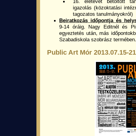
16. életévét betöltött tan
igazolás (közoktatási intéz
tagozatos tanulmányokról)
Beiratkozás időpontja és hely
9-14 óráig. Nagy Editnél és Pi
egyeztetés után, más időpontok
Szabadiskola szobrász termében
Public Art Mór 2013.07.15-21