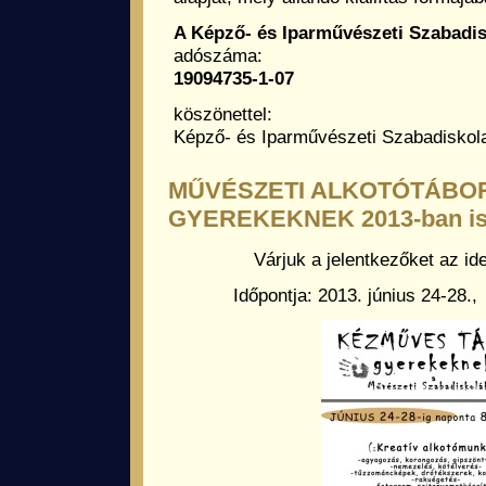
A Képző- és Iparművészeti Szabadis
adószáma:
19094735-1-07
köszönettel:
Képző- és Iparművészeti Szabadiskola
MŰVÉSZETI ALKOTÓTÁBO
GYEREKEKNEK 2013-ban is
Várjuk a jelentkezőket az id
Időpontja: 2013. június 24-28.,