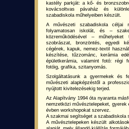
kastély parkját: a kő- és bronzszobro
kovácsoltvas pávaház és különl
szabadiskola műhelyeiben készült.
A művészeti szabadiskola céljai 
folyamatosan iskolát, és – szak
közreműködésével – műhelyeket 
szobrászat, bronzöntés, egyedi k
cégérek, kapuk, nemez-textil használa
készítése, tűzzománc, kerámia edé
épületkerámia, valamint fotó: régi fo
fotóig, grafika, szitanyomás.
Szolgáltatásunk a gyermekek és fe
művészeti alapképzéstől a professz
nyújtott kivitelezésekig terjed.
Az Alapítvány 1994 óta nyaranta másf
nemzetközi művésztelepeket, gyerek é
évben workshopokat szervez.
A szakmai segítséget a szabadiskola s
A művésztelepeken készült alkotáso
alapját, mely állandó kiállítás formájá