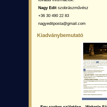
Nagy Edit
szobrászművész
+36 30 490 22 83
nagyeditposta@gmail.com
Kiadványbemutató
„Egy szobor születése – Wekerle S