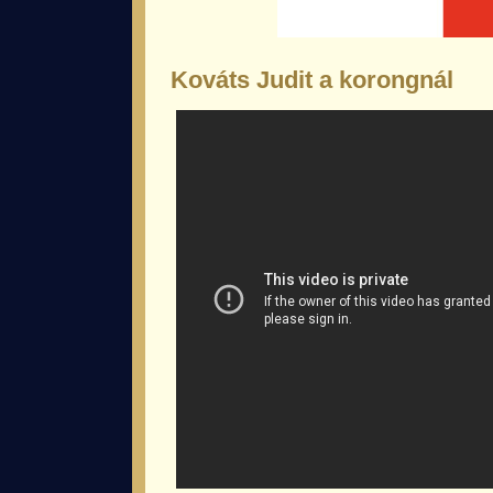
Kováts Judit a korongnál