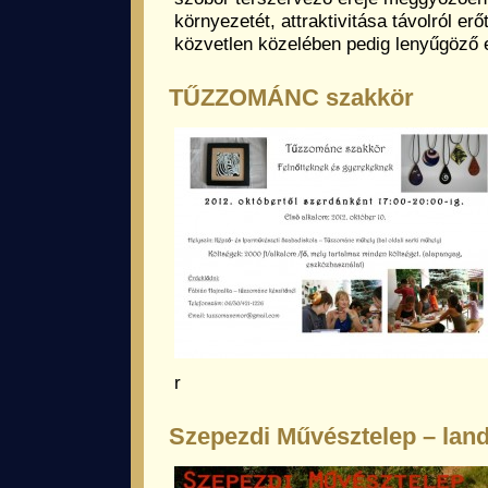
környezetét, attraktivitása távolról er
közvetlen közelében pedig lenyűgöző e
TŰZZOMÁNC szakkör
r
Szepezdi Művésztelep – land