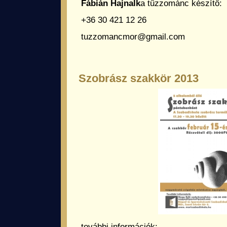
Fábián Hajnalk
a tűzzománc készítő:
+36 30 421 12 26
tuzzomancmor@gmail.com
Szobrász szakkör 2013
további információk: