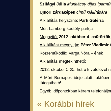
Szilágyi Júlia
Munkácsy díjas iparmű
Újkori zárdaképek
című kiállítására
A kiállítás helyszíne:
Park Galéria
Mór, Lamberg-kastély parkja
Megnyitó:
2012. október 4. csütörtök
A kiállítást megnyitja:
Péter Vladimir
Közreműködik: Varga Nóra – ének
A kiállítás megtekinthető:
2012. október 5-25. hétfő kivételével 
A Móri Bornapok ideje alatt, október
látogatható!
Egyéb időpontokban kérem telefonáljo
« Korábbi hírek